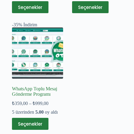
-
Bu
Bu
₺1.500,0
Seçenekler
Seçenekler
ürünün
ürünün
₺1.500,00
birden
birden
fazla
fazla
-35% İndirim
varyasyonu
varyasyonu
var.
var.
Seçenekler
Seçenekler
ürün
ürün
sayfasından
sayfasından
seçilebilir
seçilebilir
WhatsApp Toplu Mesaj
Gönderme Programı
Fiyat
₺
359,00
–
₺
999,00
aralığı:
5 üzerinden
5.00
oy aldı
₺359,00
-
Bu
Seçenekler
ürünün
₺999,00
birden