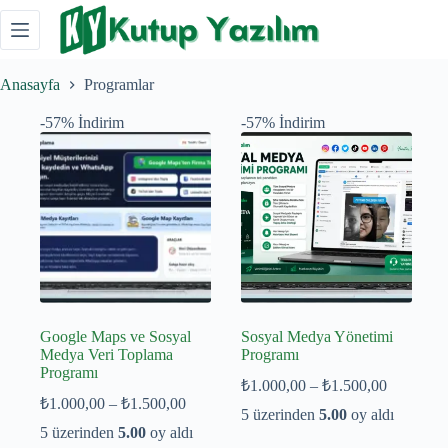
Skip
to
content
Anasayfa
Programlar
-57% İndirim
-57% İndirim
Google Maps ve Sosyal
Sosyal Medya Yönetimi
Medya Veri Toplama
Programı
Programı
Fiyat
₺
1.000,00
–
₺
1.500,00
Fiyat
aralığı:
₺
1.000,00
–
₺
1.500,00
5 üzerinden
5.00
oy aldı
aralığı:
₺1.000,0
5 üzerinden
5.00
oy aldı
₺1.000,00
-