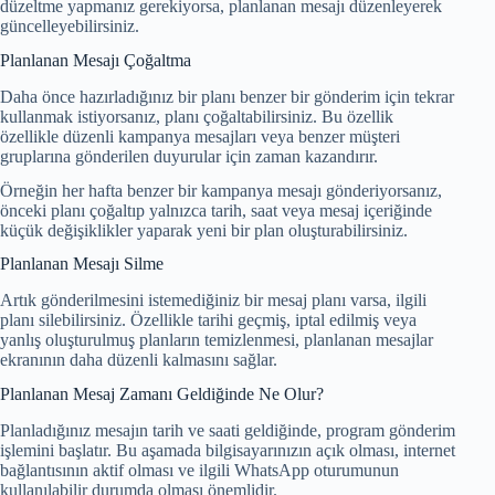
düzeltme yapmanız gerekiyorsa, planlanan mesajı düzenleyerek
güncelleyebilirsiniz.
Planlanan Mesajı Çoğaltma
Daha önce hazırladığınız bir planı benzer bir gönderim için tekrar
kullanmak istiyorsanız, planı çoğaltabilirsiniz. Bu özellik
özellikle düzenli kampanya mesajları veya benzer müşteri
gruplarına gönderilen duyurular için zaman kazandırır.
Örneğin her hafta benzer bir kampanya mesajı gönderiyorsanız,
önceki planı çoğaltıp yalnızca tarih, saat veya mesaj içeriğinde
küçük değişiklikler yaparak yeni bir plan oluşturabilirsiniz.
Planlanan Mesajı Silme
Artık gönderilmesini istemediğiniz bir mesaj planı varsa, ilgili
planı silebilirsiniz. Özellikle tarihi geçmiş, iptal edilmiş veya
yanlış oluşturulmuş planların temizlenmesi, planlanan mesajlar
ekranının daha düzenli kalmasını sağlar.
Planlanan Mesaj Zamanı Geldiğinde Ne Olur?
Planladığınız mesajın tarih ve saati geldiğinde, program gönderim
işlemini başlatır. Bu aşamada bilgisayarınızın açık olması, internet
bağlantısının aktif olması ve ilgili WhatsApp oturumunun
kullanılabilir durumda olması önemlidir.