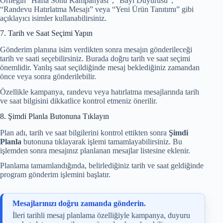
Örneğin “Hafta Sonu Kampanyası”, “Bayi Duyurusu”,
“Randevu Hatırlatma Mesajı” veya “Yeni Ürün Tanıtımı” gibi
açıklayıcı isimler kullanabilirsiniz.
7. Tarih ve Saat Seçimi Yapın
Gönderim planına isim verdikten sonra mesajın gönderileceği
tarih ve saati seçebilirsiniz. Burada doğru tarih ve saat seçimi
önemlidir. Yanlış saat seçildiğinde mesaj beklediğiniz zamandan
önce veya sonra gönderilebilir.
Özellikle kampanya, randevu veya hatırlatma mesajlarında tarih
ve saat bilgisini dikkatlice kontrol etmeniz önerilir.
8. Şimdi Planla Butonuna Tıklayın
Plan adı, tarih ve saat bilgilerini kontrol ettikten sonra
Şimdi
Planla
butonuna tıklayarak işlemi tamamlayabilirsiniz. Bu
işlemden sonra mesajınız planlanan mesajlar listesine eklenir.
Planlama tamamlandığında, belirlediğiniz tarih ve saat geldiğinde
program gönderim işlemini başlatır.
Mesajlarınızı doğru zamanda gönderin.
İleri tarihli mesaj planlama özelliğiyle kampanya, duyuru