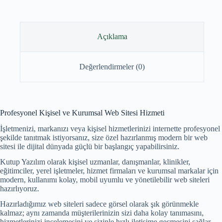
Açıklama
Değerlendirmeler (0)
Profesyonel Kişisel ve Kurumsal Web Sitesi Hizmeti
İşletmenizi, markanızı veya kişisel hizmetlerinizi internette profesyonel
şekilde tanıtmak istiyorsanız, size özel hazırlanmış modern bir web
sitesi ile dijital dünyada güçlü bir başlangıç yapabilirsiniz.
Kutup Yazılım olarak kişisel uzmanlar, danışmanlar, klinikler,
eğitimciler, yerel işletmeler, hizmet firmaları ve kurumsal markalar için
modern, kullanımı kolay, mobil uyumlu ve yönetilebilir web siteleri
hazırlıyoruz.
Hazırladığımız web siteleri sadece görsel olarak şık görünmekle
kalmaz; aynı zamanda müşterilerinizin sizi daha kolay tanımasını,
hizmetlerinizi incelemesini ve sizinle hızlı iletişime geçmesini sağlar.