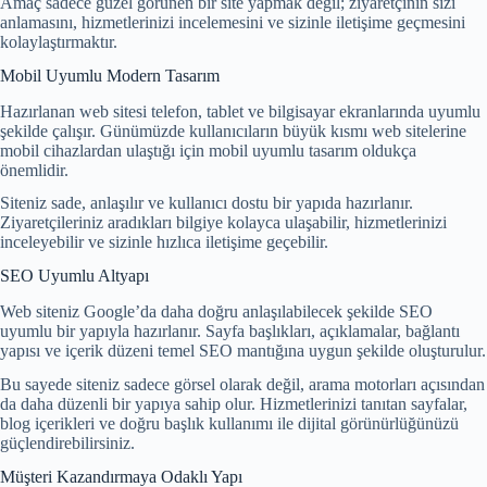
Amaç sadece güzel görünen bir site yapmak değil; ziyaretçinin sizi
anlamasını, hizmetlerinizi incelemesini ve sizinle iletişime geçmesini
kolaylaştırmaktır.
Mobil Uyumlu Modern Tasarım
Hazırlanan web sitesi telefon, tablet ve bilgisayar ekranlarında uyumlu
şekilde çalışır. Günümüzde kullanıcıların büyük kısmı web sitelerine
mobil cihazlardan ulaştığı için mobil uyumlu tasarım oldukça
önemlidir.
Siteniz sade, anlaşılır ve kullanıcı dostu bir yapıda hazırlanır.
Ziyaretçileriniz aradıkları bilgiye kolayca ulaşabilir, hizmetlerinizi
inceleyebilir ve sizinle hızlıca iletişime geçebilir.
SEO Uyumlu Altyapı
Web siteniz Google’da daha doğru anlaşılabilecek şekilde SEO
uyumlu bir yapıyla hazırlanır. Sayfa başlıkları, açıklamalar, bağlantı
yapısı ve içerik düzeni temel SEO mantığına uygun şekilde oluşturulur.
Bu sayede siteniz sadece görsel olarak değil, arama motorları açısından
da daha düzenli bir yapıya sahip olur. Hizmetlerinizi tanıtan sayfalar,
blog içerikleri ve doğru başlık kullanımı ile dijital görünürlüğünüzü
güçlendirebilirsiniz.
Müşteri Kazandırmaya Odaklı Yapı