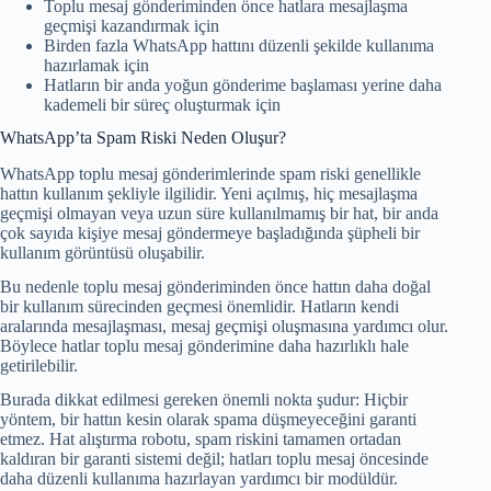
Toplu mesaj gönderiminden önce hatlara mesajlaşma
geçmişi kazandırmak için
Birden fazla WhatsApp hattını düzenli şekilde kullanıma
hazırlamak için
Hatların bir anda yoğun gönderime başlaması yerine daha
kademeli bir süreç oluşturmak için
WhatsApp’ta Spam Riski Neden Oluşur?
WhatsApp toplu mesaj gönderimlerinde spam riski genellikle
hattın kullanım şekliyle ilgilidir. Yeni açılmış, hiç mesajlaşma
geçmişi olmayan veya uzun süre kullanılmamış bir hat, bir anda
çok sayıda kişiye mesaj göndermeye başladığında şüpheli bir
kullanım görüntüsü oluşabilir.
Bu nedenle toplu mesaj gönderiminden önce hattın daha doğal
bir kullanım sürecinden geçmesi önemlidir. Hatların kendi
aralarında mesajlaşması, mesaj geçmişi oluşmasına yardımcı olur.
Böylece hatlar toplu mesaj gönderimine daha hazırlıklı hale
getirilebilir.
Burada dikkat edilmesi gereken önemli nokta şudur: Hiçbir
yöntem, bir hattın kesin olarak spama düşmeyeceğini garanti
etmez. Hat alıştırma robotu, spam riskini tamamen ortadan
kaldıran bir garanti sistemi değil; hatları toplu mesaj öncesinde
daha düzenli kullanıma hazırlayan yardımcı bir modüldür.