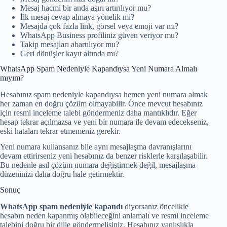
Mesaj hacmi bir anda aşırı artırılıyor mu?
İlk mesaj cevap almaya yönelik mi?
Mesajda çok fazla link, görsel veya emoji var mı?
WhatsApp Business profiliniz güven veriyor mu?
Takip mesajları abartılıyor mu?
Geri dönüşler kayıt altında mı?
WhatsApp Spam Nedeniyle Kapandıysa Yeni Numara Almalı
mıyım?
Hesabınız spam nedeniyle kapandıysa hemen yeni numara almak
her zaman en doğru çözüm olmayabilir. Önce mevcut hesabınız
için resmi inceleme talebi göndermeniz daha mantıklıdır. Eğer
hesap tekrar açılmazsa ve yeni bir numara ile devam edecekseniz,
eski hataları tekrar etmemeniz gerekir.
Yeni numara kullansanız bile aynı mesajlaşma davranışlarını
devam ettirirseniz yeni hesabınız da benzer risklerle karşılaşabilir.
Bu nedenle asıl çözüm numara değiştirmek değil, mesajlaşma
düzeninizi daha doğru hale getirmektir.
Sonuç
WhatsApp spam nedeniyle kapandı
diyorsanız öncelikle
hesabın neden kapanmış olabileceğini anlamalı ve resmi inceleme
talebini doğru bir dille göndermelisiniz. Hesabınız yanlışlıkla